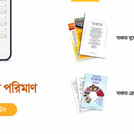
যাকাত বু
 পরিমাণ
যাকাত ব্
েটর