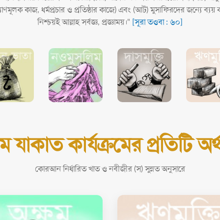
াণমূলক কাজ, ধর্মপ্রচার ও প্রতিষ্ঠার কাজে) এবং (আট) মুসাফিরদের জন্যে ব্যয় ক
নিশ্চয়ই আল্লাহ সর্বজ্ঞ, প্রজ্ঞাময়।"
[সূরা তওবা : ৬০]
ম যাকাত কার্যক্রমের প্রতিটি অর্
কোরআন নির্ধারিত খাত ও নবীজীর (স) সুন্নত অনুসারে