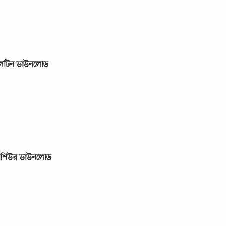
লেটিন ডাউনলোড
রোশিউর ডাউনলোড