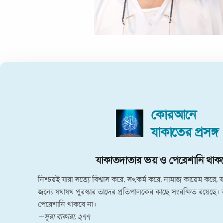
কোরআনে
যাকাতের প্রসঙ্গ
যাকাতের সত্যিকার গ্রহীতা স্বয়ং আল
ওরা কি জানে না যে, একমাত্র আল্লাহই তাঁর বান্দাদের তওবা কবুল 
যাকাতের (সত্যিকার) গ্রহীতা এবং বান্দার তওবা কবুলকারী ও তার ও
—সূরা তওবা : ১০৪