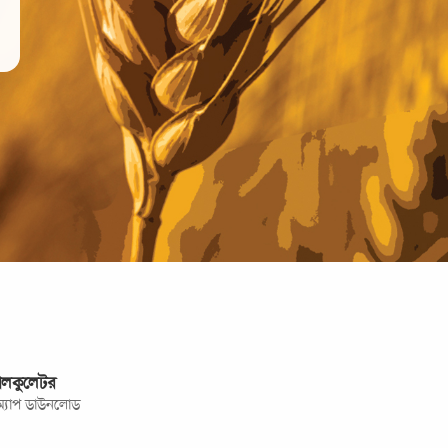
যালকুলেটর
েড অ্যাপ ডাউনলোড