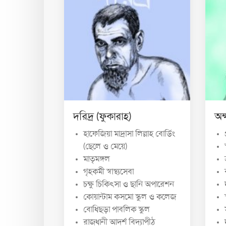
দরিদ্র (ফুকারাহ)
অক
হাফেজিয়া মাদ্রাসা লিল্লাহ বোর্ডিং
(ছেলে ও মেয়ে)
মাতৃমঙ্গল
গৃহকর্মী স্বাস্থ্যসেবা
চক্ষু চিকিৎসা ও ছানি অপারেশন
কোয়ান্টাম কসমো স্কুল ও কলেজ
বোধিছড়া পাবলিক স্কুল
রাজধানী আদর্শ বিদ্যাপীঠ