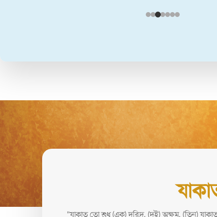
যাকাত
"যাকাত তো শুধু (এক) দরিদ্র, (দুই) অক্ষম, (তিন) যাকা