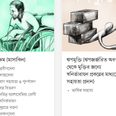
্ষম (মাসাকিন)
ঋণমুক্তি (ঋণজর্জরিত অবস্
থেকে মুক্তির জন্যে
প্রবীণসেবা
স্বনির্ভারায়ন প্রকল্পের মাধ্য
স্বাস্থ্যসেবা
সহায়তা প্রদান)
ত্রাণ সহায়তা ও পুনর্বাসন
বস্ত্র বিতরণ
আর্থিক সাহায্য
দরিদ্র থ্যালাসেমিয়া রোগী
স্বনির্ভরায়ন
সুন্নতে খতনা
দাফনসেবা