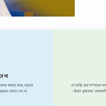
্লাহ
করতে পারেন? নিশ্চয়ই তিনি
হে নারীরা! অলংকারসহ ত
পর করুণাবর্ষণকারী।
—জয়নব (রা); মেশকাত